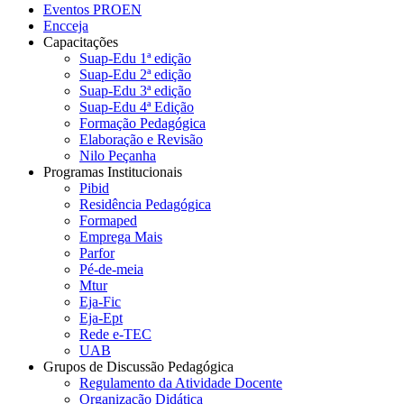
Eventos PROEN
Encceja
Capacitações
Suap-Edu 1ª edição
Suap-Edu 2ª edição
Suap-Edu 3ª edição
Suap-Edu 4ª Edição
Formação Pedagógica
Elaboração e Revisão
Nilo Peçanha
Programas Institucionais
Pibid
Residência Pedagógica
Formaped
Emprega Mais
Parfor
Pé-de-meia
Mtur
Eja-Fic
Eja-Ept
Rede e-TEC
UAB
Grupos de Discussão Pedagógica
Regulamento da Atividade Docente
Organização Didática