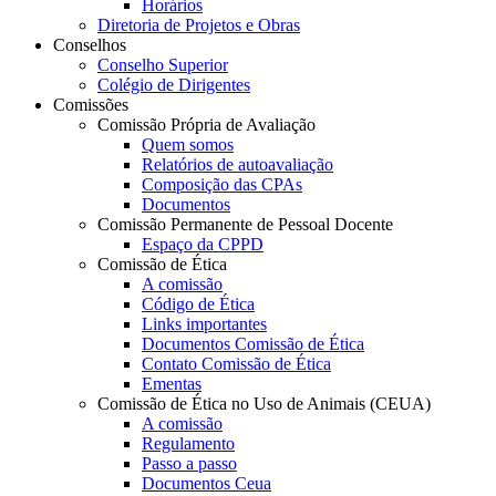
Horários
Diretoria de Projetos e Obras
Conselhos
Conselho Superior
Colégio de Dirigentes
Comissões
Comissão Própria de Avaliação
Quem somos
Relatórios de autoavaliação
Composição das CPAs
Documentos
Comissão Permanente de Pessoal Docente
Espaço da CPPD
Comissão de Ética
A comissão
Código de Ética
Links importantes
Documentos Comissão de Ética
Contato Comissão de Ética
Ementas
Comissão de Ética no Uso de Animais (CEUA)
A comissão
Regulamento
Passo a passo
Documentos Ceua