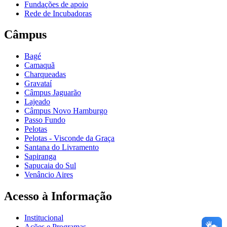
Fundações de apoio
Rede de Incubadoras
Câmpus
Bagé
Camaquã
Charqueadas
Gravataí
Câmpus Jaguarão
Lajeado
Câmpus Novo Hamburgo
Passo Fundo
Pelotas
Pelotas - Visconde da Graça
Santana do Livramento
Sapiranga
Sapucaia do Sul
Venâncio Aires
Acesso à Informação
Institucional
Ações e Programas