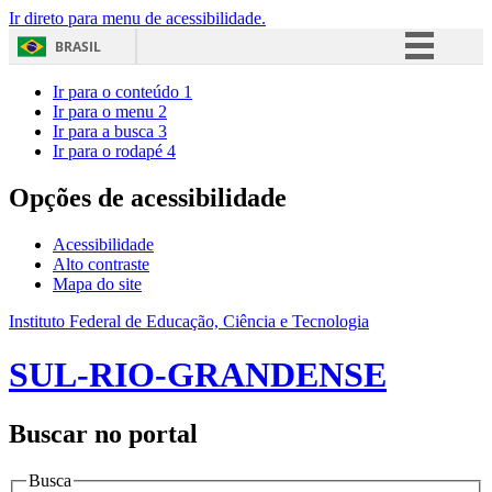
Ir direto para menu de acessibilidade.
BRASIL
Simplifique!
Ir para o conteúdo
1
Ir para o menu
2
Comunica BR
Ir para a busca
3
Ir para o rodapé
4
Participe
Acesso à informação
Opções de acessibilidade
Legislação
Acessibilidade
Canais
Alto contraste
Mapa do site
Instituto Federal de Educação, Ciência e Tecnologia
SUL-RIO-GRANDENSE
Buscar no portal
Busca