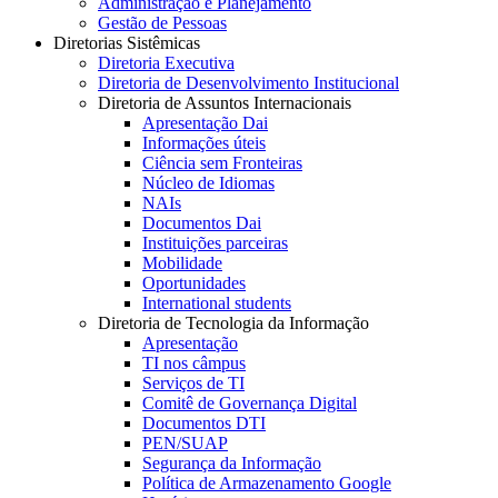
Administração e Planejamento
Gestão de Pessoas
Diretorias Sistêmicas
Diretoria Executiva
Diretoria de Desenvolvimento Institucional
Diretoria de Assuntos Internacionais
Apresentação Dai
Informações úteis
Ciência sem Fronteiras
Núcleo de Idiomas
NAIs
Documentos Dai
Instituições parceiras
Mobilidade
Oportunidades
International students
Diretoria de Tecnologia da Informação
Apresentação
TI nos câmpus
Serviços de TI
Comitê de Governança Digital
Documentos DTI
PEN/SUAP
Segurança da Informação
Política de Armazenamento Google