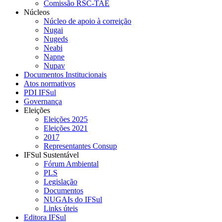
Comissão RSC-TAE
Núcleos
Núcleo de apoio à correição
Nugai
Nugeds
Neabi
Napne
Nupav
Documentos Institucionais
Atos normativos
PDI IFSul
Governança
Eleições
Eleições 2025
Eleições 2021
2017
Representantes Consup
IFSul Sustentável
Fórum Ambiental
PLS
Legislação
Documentos
NUGAIs do IFSul
Links úteis
Editora IFSul