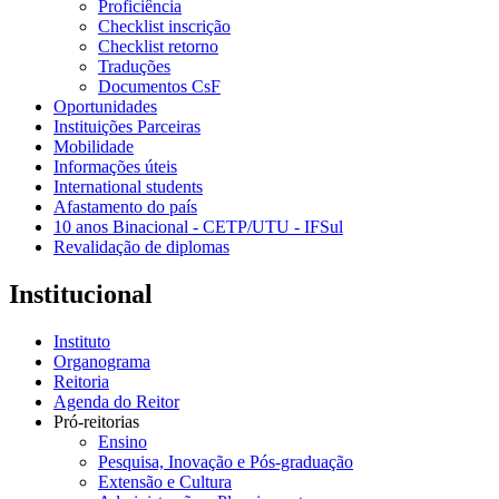
Proficiência
Checklist inscrição
Checklist retorno
Traduções
Documentos CsF
Oportunidades
Instituições Parceiras
Mobilidade
Informações úteis
International students
Afastamento do país
10 anos Binacional - CETP/UTU - IFSul
Revalidação de diplomas
Institucional
Instituto
Organograma
Reitoria
Agenda do Reitor
Pró-reitorias
Ensino
Pesquisa, Inovação e Pós-graduação
Extensão e Cultura