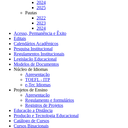
2024
2025
Pautas
2022
2023
2024
Acesso, Permanência e Êxito
Editais
Calendários Acadêmicos
Pesquisa Institucional
Regulamentos Institucionais
Legislação Educacional
Modelos de Documentos
Núcleo de Idiomas
Apresentação
TOEFL - ITP
e-Tec Idiomas
Projetos de Ensino
Apresentação
Regulamento e formulários
Registros de Projetos
Educação a Distância
Produção e Tecnologia Educacional
Catálogo de Cursos
Cursos Binacionais